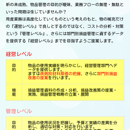
析の未成熟、物品管理の目的が曖昧、業務フローの無理・無駄と
いった問題は生じていませんか？
用度業務は高度化していくものという考えのもと、物の補充だけ
の『運営レベル』で良しとするのではなく、コストの分析・対策
という『管理レベル』、さらには部門別損益管理に資するデータ
を提供する『経営レベル』までを目指すようご提案します。
経営レベル
目
物品の使用実績を明らかにし、経営管理部門へデ
的
ータを提供します。
まずは
疾病別材料原価の把握
、さらに
部門別損益
改善の提案
を行います。
機
損益管理資料の作成・分析、損益改善策の提案・
能
実施、損益管理戦略の立案・展開
管理レベル
目
物品の使用状況を把握し、予算と実績の差異を分
的
析し、適切な対策・対応を行います。