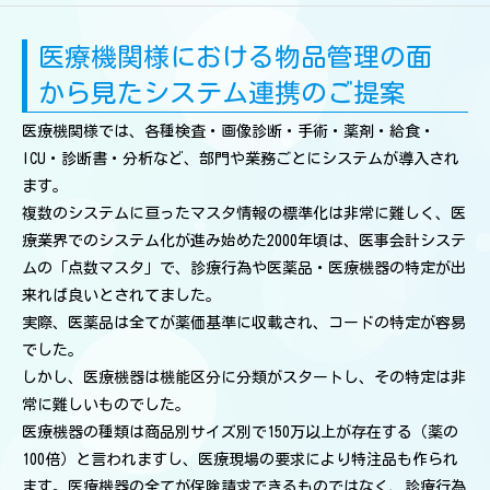
医療機関様における物品管理の面
から見たシステム連携のご提案
医療機関様では、各種検査・画像診断・手術・薬剤・給食・
ICU・診断書・分析など、部門や業務ごとにシステムが導入され
ます。
複数のシステムに亘ったマスタ情報の標準化は非常に難しく、医
療業界でのシステム化が進み始めた2000年頃は、医事会計システ
ムの「点数マスタ」で、診療行為や医薬品・医療機器の特定が出
来れば良いとされてました。
実際、医薬品は全てが薬価基準に収載され、コードの特定が容易
でした。
しかし、医療機器は機能区分に分類がスタートし、その特定は非
常に難しいものでした。
医療機器の種類は商品別サイズ別で150万以上が存在する（薬の
100倍）と言われますし、医療現場の要求により特注品も作られ
ます。医療機器の全てが保険請求できるものではなく、診療行為